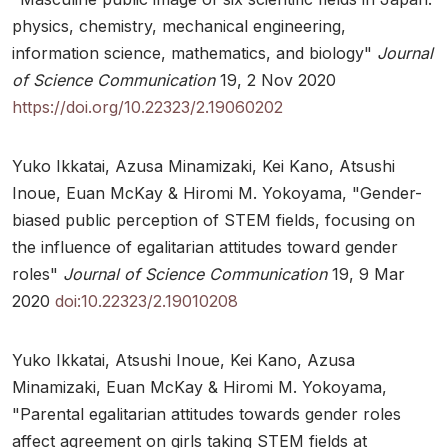
physics, chemistry, mechanical engineering,
information science, mathematics, and biology"
Journal
of Science Communication
19, 2 Nov 2020
https://doi.org/10.22323/2.19060202
Yuko Ikkatai, Azusa Minamizaki, Kei Kano, Atsushi
Inoue, Euan McKay & Hiromi M. Yokoyama, "Gender-
biased public perception of STEM fields, focusing on
the influence of egalitarian attitudes toward gender
roles"
Journal of Science Communication
19, 9 Mar
2020
doi:10.22323/2.19010208
Yuko Ikkatai, Atsushi Inoue, Kei Kano, Azusa
Minamizaki, Euan McKay & Hiromi M. Yokoyama,
"Parental egalitarian attitudes towards gender roles
affect agreement on girls taking STEM fields at