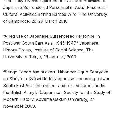
“The Tokyo News: Opinions and Cultural Activities of
Japanese Surrendered Personnel in Asia.” Prisoners’
Cultural Activities Behind Barbed Wire, The University
of Cambridge, 28–29 March 2010.
“Allied use of Japanese Surrendered Personnel in
Post-war South East Asia, 1945-1947.” Japanese
History Group, Institute of Social Science, The
University of Tokyo, 19 January 2010.
“Sengo Tōnan Ajia ni okeru Nihonhei: Eigun Senryōka
no Shūyō to Kyōsei Rōdō [Japanese troops in postwar
South East Asia: internment and forced labour under
the British Army].” (Japanese). Society for the Study of
Modern History, Aoyama Gakuin University, 27
November 2009.