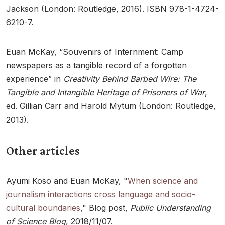
Jackson (London: Routledge, 2016). ISBN 978-1-4724-
6210-7.
Euan McKay, “Souvenirs of Internment: Camp
newspapers as a tangible record of a forgotten
experience” in
Creativity Behind Barbed Wire: The
Tangible and Intangible Heritage of Prisoners of War
,
ed. Gillian Carr and Harold Mytum (London: Routledge,
2013).
Other articles
Ayumi Koso and Euan McKay, "
When science and
journalism interactions cross language and socio-
cultural boundaries
," Blog post,
Public Understanding
of Science Blog
, 2018/11/07.