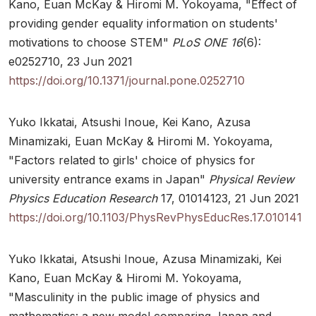
Kano, Euan McKay & Hiromi M. Yokoyama, "Effect of
providing gender equality information on students'
motivations to choose STEM"
PLoS ONE 16
(6):
e0252710, 23 Jun 2021
https://doi.org/10.1371/journal.pone.0252710
Yuko Ikkatai, Atsushi Inoue, Kei Kano, Azusa
Minamizaki, Euan McKay & Hiromi M. Yokoyama,
"Factors related to girls' choice of physics for
university entrance exams in Japan"
Physical Review
Physics Education Research
17, 01014123, 21 Jun 2021
https://doi.org/10.1103/PhysRevPhysEducRes.17.010141
Yuko Ikkatai, Atsushi Inoue, Azusa Minamizaki, Kei
Kano, Euan McKay & Hiromi M. Yokoyama,
"Masculinity in the public image of physics and