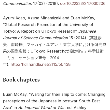
Communication
17(03) (2018).
doi:10.22323/2.17030206
Ayumi Koso, Azusa Minamizaki and Euan McKay,
“Global Research Promotion at the University of
Tokyo: A Report on UTokyo Research”
Japanese
Journal of Science Communication
15 (2014). (髙祖歩
美、南崎梓、マッカイ・ユアン「 東京大学における研究成
果の国際広報：UTokyo Researchの活動報告」科学技術
コミュニケーション15号 2014
年).
http://hdl.handle.net/2115/56438
Book chapters
Euan McKay, “Waiting for their ship to come: Changing
perceptions of the Japanese in postwar South-East
Asia” in
An Imperial World at War
, ed. Ashley