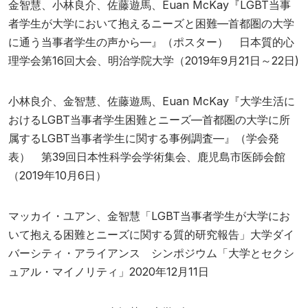
金智慧、小林良介、佐藤遊馬、Euan McKay『LGBT当事
者学生が大学において抱えるニーズと困難—首都圏の大学
に通う当事者学生の声から—』（ポスター） 日本質的心
理学会第16回大会、明治学院大学（2019年9月21日～22日)
小林良介、金智慧、佐藤遊馬、Euan McKay『大学生活に
おけるLGBT当事者学生困難とニーズ—首都圏の大学に所
属するLGBT当事者学生に関する事例調査—』（学会発
表） 第39回日本性科学会学術集会、鹿児島市医師会館
（2019年10月6日）
マッカイ・ユアン、金智慧「LGBT当事者学生が大学にお
いて抱える困難とニーズに関する質的研究報告」大学ダイ
バーシティ・アライアンス シンポジウム「大学とセクシ
ュアル・マイノリティ」2020年12月11日